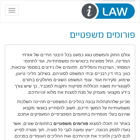
Toggle
navigation
פורומים משפטיים
עולם החוק והמשפט נוגע כמעט בכל היבטי החיים של אזרחי
המדינה, החל מסוגיות בינאישיות ומשפחתיות, ועד לתחומי
המסחר, הצרכנות והפלילים. תחומים אלו נידונים במספר ערכאות,
כגון: בתי דין רבניים ובתי המשפט לסוגיהם, בשילוב הליכי טיעון,
שימוע, סקירות ועוד. ענפי המשפט השונים מחולקים בתורם
לקטגוריות משנה הכוללות פסיקות ותקנות למכביר, כך שיש צורך
בידע מקצועי מעמיק על מנת למצות את מלוא זכויותיכם.
מכיוון שלהתנהלות נבונה בהליכים המשפטיים תהיינה השלכות
משמעותיות על המשך חייכם, חשוב להסתייע באנשי מקצוע
שהינם בעלי מומחיות בתחומים הספציפיים המעסיקים אתכם.
באתר זה תוכלו למצוא
פורומים משפטיים
בתחומים שונים, אשר
נועדו לספק הכוונה, ייעוץ ומענה לגבי כל סוגיה, תוך מטרה לסייע
לכם להבין ולהכיר את זכויותיכם ואת ההליכים העומדים בפניכם.