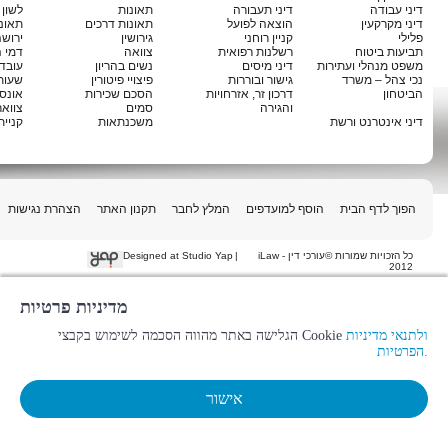
דיני עבודה
דיני תעבורה
תאונות
לשון 
דיני מקרקעין
הוצאה לפועל
תאונות דרכים
תאונ
פלילי
קניין רוחני
גירושין
ירוש
תביעות ביטוח
רשלנות רפואית
צוואה
דמי 
משפט מנהלי ועתירות
דיני מיסים
נשים בהריון
עובדי
נכי צהל – משרד
גישור ובוררות
פיצויי פיטורין
שעות
הביטחון
דרכון זר, אזרחויות
הסכם שכירות
אונס
והגירה
סמים
צוואר
דיני אינטרנט ורשת
משכנתאות
קניית
הפוך לדף הבית
הוסף למועדפים
המלץ לחבר
תקנון האתר
הצהרת נגישות
כל הזכויות שמורות ©עורכי דין - iLaw
|
Designed at Studio Yap
2012
מדיניות פרטיות
ולתנאי מדיניות
הגלישה באתר מהווה הסכמה לשימוש בקבצי Cookie
הפרטיות.
אישור