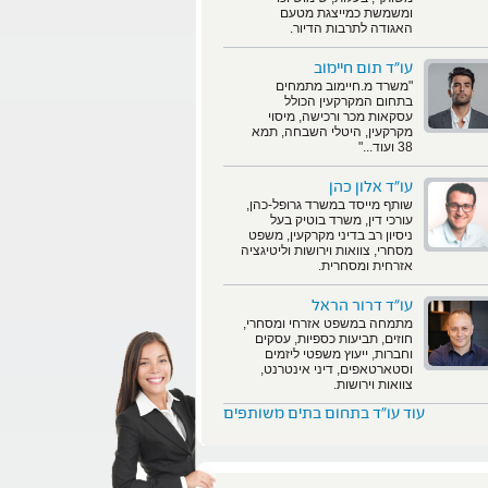
ומשמשת כמייצגת מטעם
האגודה לתרבות הדיור.
עו"ד תום חיימוב
"משרד מ.חיימוב מתמחים
בתחום המקרקעין הכולל
עסקאות מכר ורכישה, מיסוי
מקרקעין, היטלי השבחה, תמא
38 ועוד..."
עו"ד אלון כהן
שותף מייסד במשרד גרופל-כהן,
עורכי דין, משרד בוטיק בעל
ניסיון רב בדיני מקרקעין, משפט
מסחרי, צוואות וירושות וליטיגציה
אזרחית ומסחרית.
עו"ד דרור הראל
מתמחה במשפט אזרחי ומסחרי,
חוזים, תביעות כספיות, עסקים
וחברות, ייעוץ משפטי ליזמים
וסטארטאפים, דיני אינטרנט,
צוואות וירושות.
עוד עו"ד בתחום בתים משותפים