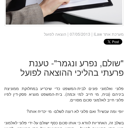
מערכת אתר iLaw
| 07/05/2013 | הוצאה לפועל
"שולם, נפרע ונגמר"- טענת
פרעתי בהליכי ההוצאה לפועל
פלוני ואלמוני פונים לבית-המשפט כדי שיכריע במחלוקת ממוניצת
ביניהם (נניח, מי חייב למי וכמה). בית-המשפט מוציא פסק-דין לפיו
פלוני חייב לאלמוני סכום מסויים.
יופי ומה עכשיו? ואם פלוני לא רוצה לשלם- מי יכריח אותו?
בשלב זה, האחריות לוודא כי אותו סכום כסף ישולם על-ידי פלוני לאלמוני