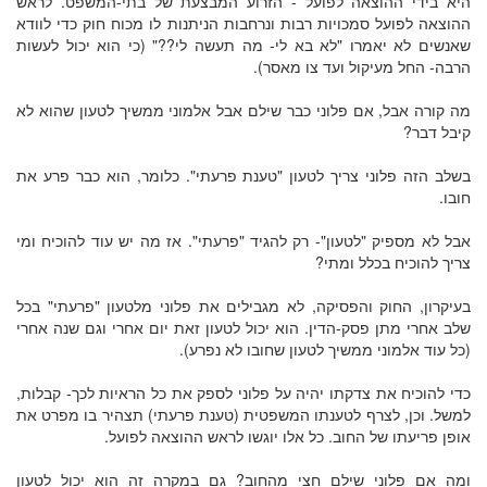
היא בידי ההוצאה לפועל - הזרוע המבצעת של בתי-המשפט. לראש
ההוצאה לפועל סמכויות רבות ונרחבות הניתנות לו מכוח חוק כדי לוודא
שאנשים לא יאמרו "לא בא לי- מה תעשה לי??" (כי הוא יכול לעשות
הרבה- החל מעיקול ועד צו מאסר).
מה קורה אבל, אם פלוני כבר שילם אבל אלמוני ממשיך לטעון שהוא לא
קיבל דבר?
בשלב הזה פלוני צריך לטעון "טענת פרעתי". כלומר, הוא כבר פרע את
חובו.
אבל לא מספיק "לטעון"- רק להגיד "פרעתי". אז מה יש עוד להוכיח ומי
צריך להוכיח בכלל ומתי?
בעיקרון, החוק והפסיקה, לא מגבילים את פלוני מלטעון "פרעתי" בכל
שלב אחרי מתן פסק-הדין. הוא יכול לטעון זאת יום אחרי וגם שנה אחרי
(כל עוד אלמוני ממשיך לטעון שחובו לא נפרע).
כדי להוכיח את צדקתו יהיה על פלוני לספק את כל הראיות לכך- קבלות,
למשל. וכן, לצרף לטענתו המשפטית (טענת פרעתי) תצהיר בו מפרט את
אופן פריעתו של החוב. כל אלו יוגשו לראש ההוצאה לפועל.
ומה אם פלוני שילם חצי מהחוב? גם במקרה זה הוא יכול לטעון