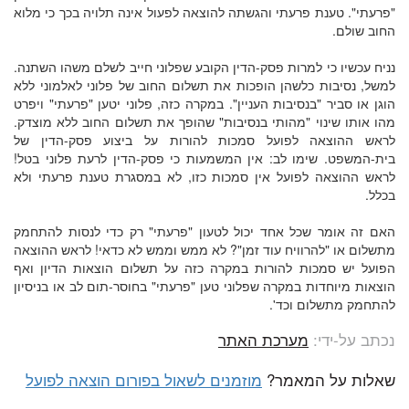
"פרעתי". טענת פרעתי והגשתה להוצאה לפעול אינה תלויה בכך כי מלוא
החוב שולם.
נניח עכשיו כי למרות פסק-הדין הקובע שפלוני חייב לשלם משהו השתנה.
למשל, נסיבות כלשהן הופכות את תשלום החוב של פלוני לאלמוני ללא
הוגן או סביר "בנסיבות העניין". במקרה כזה, פלוני יטען "פרעתי" ויפרט
מהו אותו שינוי "מהותי בנסיבות" שהופך את תשלום החוב ללא מוצדק.
לראש ההוצאה לפועל סמכות להורות על ביצוע פסק-הדין של
בית-המשפט. שימו לב: אין המשמעות כי פסק-הדין לרעת פלוני בטל!
לראש ההוצאה לפועל אין סמכות כזו, לא במסגרת טענת פרעתי ולא
בכלל.
האם זה אומר שכל אחד יכול לטעון "פרעתי" רק כדי לנסות להתחמק
מתשלום או "להרוויח עוד זמן"? לא ממש וממש לא כדאי! לראש ההוצאה
הפועל יש סמכות להורות במקרה כזה על תשלום הוצאות הדיון ואף
הוצאות מיוחדות במקרה שפלוני טען "פרעתי" בחוסר-תום לב או בניסיון
להתחמק מתשלום וכד'.
נכתב על-ידי:
מערכת האתר
שאלות על המאמר?
מוזמנים לשאול בפורום הוצאה לפועל