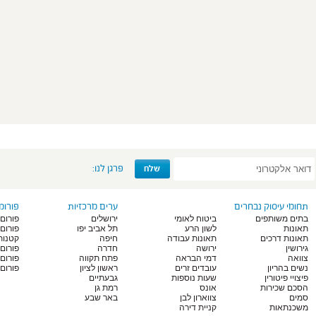
פרגן לנו:
תחומי עיסוק נבחרים
ערים מרכזיות
פורומ
בתים משותפים
ביטוח לאומי
ירושלים
פורום 
תאונות
לשון הרע
תל אביב יפו
פורום
תאונות דרכים
תאונות עבודה
חיפה
קטנות
גירושין
ירושה
חדרה
פורום
צוואה
דמי הבראה
פתח תקווה
פורום
נשים בהריון
עובדים זרים
ראשון לציון
פורום 
פיצויי פיטורין
שעות נוספות
גבעתיים
הסכם שכירות
אונס
רמת גן
סמים
צווארון לבן
באר שבע
משכנתאות
קניית דירה