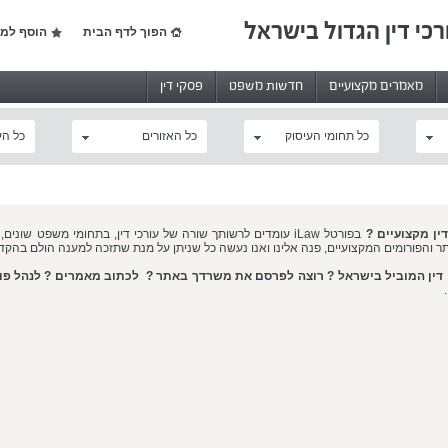
רכי דין הגדול בישראל
הפוך לדף הבית
הוסף למו
מאמרים מקצועיים
חדשות משפט
פסקי דין
כל תחומי העיסוק
כל האזורים
כל הע
דין מקצועיים
?
בפורטל
iLaw
עומדים לרשותך שורה של עורכי דין, בתחומי משפט שונים,
 והפורומים המקצועיים, פנה אלינו ואנו נעשה כל שניתן על מנת שתזכה למענה הולם בהק
י דין המוביל בישראל ? רוצה לפרסם את משרדך באתר ? לכתוב מאמרים ? לנהל פו
.