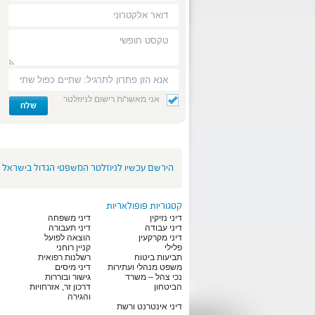
אני מאשר/ת רישום לניוזלטר
הירשם עכשיו לניוזלטר המשפטי הגדול בישראל
קטגוריות פופולאריות
דיני נזיקין
דיני משפחה
דיני עבודה
דיני תעבורה
דיני מקרקעין
הוצאה לפועל
פלילי
קניין רוחני
תביעות ביטוח
רשלנות רפואית
משפט מנהלי ועתירות
דיני מיסים
נכי צהל – משרד
גישור ובוררות
הביטחון
דרכון זר, אזרחויות
והגירה
דיני אינטרנט ורשת