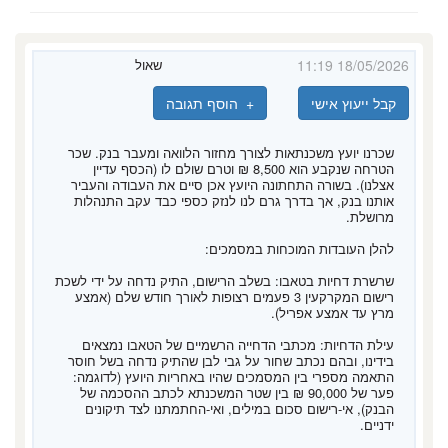
18/05/2026 11:19
שאול
קבל ייעוץ אישי
+ הוסף תגובה
שכרנו יועץ משכנתאות לצורך מחזור הלוואה ומעבר בנק. שכר
הטרחה שנקבע הוא 8,500 ₪ וטרם שולם לו (הכסף עדיין
אצלנו). בשורה התחתונה היועץ אכן סיים את העבודה והעביר
אותנו בנק, אך בדרך גרם לנו לנזק כספי כבד עקב התנהלות
מרושלת.
להלן העובדות המוכחות במסמכים:
שרשרת דחיות בטאבו: בשלב הרישום, התיק נדחה על ידי לשכת
רישום המקרקעין 3 פעמים רצופות לאורך חודש שלם (אמצע
מרץ עד אמצע אפריל).
עילת הדחיות: מכתבי הדחייה הרשמיים של הטאבו נמצאים
בידינו, ובהם נכתב שחור על גבי לבן שהתיק נדחה בשל חוסר
התאמה מספרי בין המסמכים שהיו באחריות היועץ (לדוגמה:
פער של 90,000 ₪ בין שטר המשכנתא לכתב ההסכמה של
הבנק), אי-רישום סכום במילים, ואי-החתמתנו לצד תיקונים
ידניים.