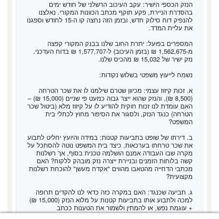
הנזק הכספי הישיר: עקב העיכוב הרשלני של חודש ימים
בהסדרת הניירת, פקע תוקף מכתב הכוונות המקורי. נאלצנו
להנפיק דוח סילוק חדש, ובזמן הזה נחצה קו ה-15 לחודש וספגנו
את עליית המדד.
המספרים בפועל: יתרת החוב שלנו בבנק המקורי קפצה
מ-1,562,675 ₪ (בזמן העיכוב) ל-1,577,707 ₪ בדוח העדכני.
נזק ישיר של 15,032 ₪ מהכיס שלנו.
נשמח לייעוץ משפטי בשלוש נקודות:
א. זכות קיזוז עצמי: מכיוון שטרם שילמנו לו את שכר הטרחה
(8,500 ₪), והנזק שהוא ייצר גבוה כמעט פי שניים (15,000 ₪) –
האם עומדת לנו זכות חוקית להודיע לו על קיזוז מלא (ביטול שכר
הטרחה) כנגד הנזק, ולסגור את הסיפור מחוץ לכתלי בית
המשפט?
ב. דירתו של שופט בתביעות קטנות: במידה והיועץ יחליט לתבוע
את שכר טרחתו בערכאות, כיצד בית המשפט נוטה להסתכל על
מקרה שבו העבודה אמנם הושלמה טכנית בסוף, אך רשלנות
קשה בלוחות הזמנים ובניירת ייצרה נזק מובהק ללקוח? האם
מכתבי הדחייה מהטאבו מהווים "אקדח מעשן" להוכחת רשלנות
מקצועית?
ג. תביעה שכנגד: האם במקרה כזה כדאי לנו להקדים תרופה
למכה ולתבוע אותו בתביעות קטנות על מלוא הנזק (15,000 ₪)
+ עוגמת נפש, או להמתין ולשמור את הטענות ככתב
הגנה/תביעה שכנגד?