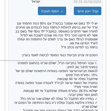
30/06/2026 20:35
ישראל
קבל ייעוץ אישי
+ הוסף תגובה
יש לי ילד בשם אא שמוכר בביטו"ל עם 50% נכות חתמתי עם
עו"ד על יצוג בניסיון להעלות ל100% נכות לבנתיים אנו מחכים
לוועדה אשר תתקיים באוגוסט. במקביל ילד נוסף שלי בשם בב
אשר לא מייוצג הוכר כילד נכה מה שגרם לקצבת אא לגדול
אוטומטית ל75% האם אני צריך לשלם על התוספת הזו עמלה
לעו"ד המייצג את אא.
בחוזה בני למייצג נכתב וז"ל
הסכם זה עניינו תביעתי כנגד המוסד לביטוח לאומי בעניין:
_________________________________________________________
.1 עבור הטיפול בתביעה הנ"ל, ישולם שכ"ט בהתאם למפורט
בסעיף 315ב' )א( לחוק:
להגשת תביעה/ערעור והופעה בוועדות הרפואיות ישולם סך של
15% +מע"מ מכל סכום
שיתקבל גמלה עד 60 קצבאות.
במקרה של הגשת ערעור לביה"ד לעבודה ועבור הופעה בוועדה
חוזרת אחרי פס"ד
ישולמו 25.5% +מע"מ מגמלה שתתקבל עד 60 קצבאות.
למען הסר ספק יובהר:
✓ במידה ולא תתקבל כל גמלה לא ישולם שכר טרחה כלל.
✓ במידה והלקוח מקבל גמלת נ"ע בעת החתימה על הסכם זה
ישולם שכ"ט
זה מההפרש בלבד מול הגמלה הגבוהה יותר אם תתקבל.