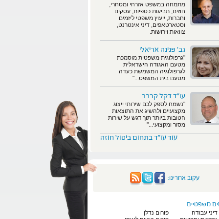
מתמחה במשפט אזרחי ומסחרי,
חוזים, תביעות כספיות, עסקים
וחברות, ייעוץ משפטי ליזמים
וסטארטאפים, דיני אינטרנט,
צוואות וירושות.
גב' פנינה אריאלי
"גרפולוגית משפטית מוסמכת
מטעם האגודה הישראלית
לגרפולוגיה המשמשת כעדה
מטעם בית המשפט..."
עו"ד דקל קרבר
"נשמח לספק לכם שירותי ייצוג
מקצועיים ולהשיג את התוצאות
הטובות ביותר תוך דגש על שירות
מסור ומקצועי..."
עוד עו"ד בתחום ביטול חוזה
עקוב אחרינו:
ים משפטיים
דיני עבודה
פורום נדלן