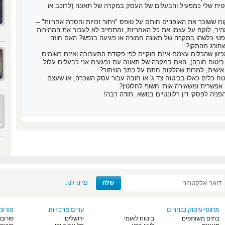
פטית שלי כמפעיל והבעלים של העסק במקרה של תאונה (לרוכב או
קוח ששוכר את האופניים חותם על טופס "ויתור זכויות והסרת אחריות" –
היר, לוקח על עצמו את כל האחריות, ומתחייב לא לעבור את המהירות
טי כלשהו במקרה של תאונה חמורה או פגיעה בנפש? האם חוזה
שחורג מהתקן?
כיוון שהכלים עצמם אינם חוקיים לפי פקודת התעבורה ואינם רשומים
או ביטוח חובה), האם במקרה של תאונה עם נפגעים אני כבעלים עלול
ן אישית, למרות שהלקוח חתם על כתב הוויתור?
בטח כלים כאלו בביטוח צד ג' או חובה עבור עסק השכרה, או שעצם
אפשרית ומשאירה אותי חשוף לחלוטין?
יה לפסקי דין רלוונטיים בנושא. תודה רבה!
פרגן לנו:
תחומי עיסוק נבחרים
ערים מרכזיות
פורומ
בתים משותפים
ביטוח לאומי
ירושלים
פורום 