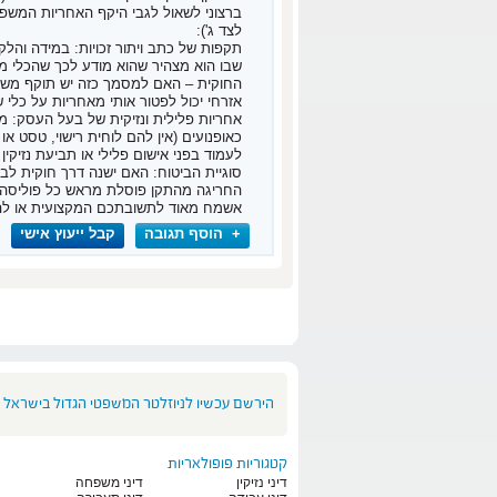
​ברצוני לשאול לגבי היקף האחריות המש
לצד ג'):
​תקפות של כתב ויתור זכויות: במידה והל
שבו הוא מצהיר שהוא מודע לכך שהכלי מ
החוקית – האם למסמך כזה יש תוקף משפ
אזרחי יכול לפטור אותי מאחריות על כלי 
​אחריות פלילית ונזיקית של בעל העסק: מ
כאופנועים (אין להם לוחית רישוי, טסט 
לעמוד בפני אישום פלילי או תביעת נזיקי
​סוגיית הביטוח: האם ישנה דרך חוקית ל
החריגה מהתקן פוסלת מראש כל פוליסה 
​אשמח מאוד לתשובתכם המקצועית או להפנ
+ הוסף תגובה
קבל ייעוץ אישי
הירשם עכשיו לניוזלטר המשפטי הגדול בישראל
קטגוריות פופולאריות
דיני נזיקין
דיני משפחה