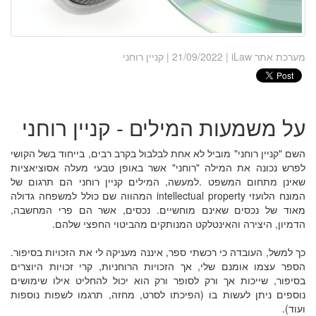
מערכת אתר iLaw
| 21/09/2022 | קניין רוחני
על משמעות המילים - קניין רוחני
השם "קניין רוחני" מוביל לא אחת לבלבול בקרב רבים, בייחוד בשל הקושי
לפרש נכונה את המילה "רוחני" אשר באופן טבעי מעלה אסוציאציות
שאינן מתחום המשפט .למעשה, המילים קניין רוחני הם תרגום של
המונח הלועזי intellectual property המהווה שם כולל למשפחה גדולה
מאוד של נכסים שאינם מוחשיים. נכסים, אשר הם פרי המחשבה,
הדמיון, היצירה והאינטלקט המנותקים מהביטוי החפצי שלהם.
כך למשל, העובדה כי רכשתי ספר, איננה מעניקה לי את הזכויות בסיפור.
הספר עצמו אומנם שלי, אך הזכויות הרוחניות, קרי זכויות היוצרים
בסיפור, שייכות אך ורק לסופר ורק הוא יכול להחליט אילו שימושים
נוספים ניתן לעשות בו (הפיכתו לסרט, מחזה, תרגמו לשפות נוספות
ועוד).