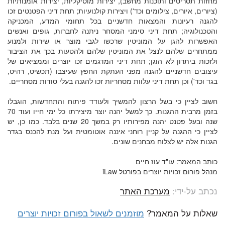
מחזות תסריטים ותוכנות מחשב), יצירות מוסיקליות, יצירות אומנותיות
(ציורים, איורים, צילומים וכד') ויצירות קולנועיות; תחת דיני הפטנטים זכו
להגנה רעיונות והמצאות חדשניים בכל תחומי המדע, המכניקה
והטכנולוגיה; תחת דיני סימני המסחר ניתנה לחברות, גופים ואנשים
האפשרות להגן על המוניטין שרכשו לגבי מוצר או שירות ולמנוע
ממתחרים שלהם לנצל את המוניטין שלהם ולהטעות בכך את הציבור
ולזכות ביתרון לא הוגן; תחת דיני המדגמים זכו יוצרים וממציאים של
עיצובים חדשניים להגנה מפני העתקת החפץ שעיצבו (תכשיט, רהיט,
בגד וכד') וכן תחת דיני עלוות מסחריות זכו להגנה בעלי סודות מסחריים.
חשוב לציין כי בשל הרצון להמשיך ולעודד פיתוח והתחדשות, הוגבלו
בזמן מרבית ההגנות. כך למשל יהנה יוצר מיצירתו כל ימי חייו ועוד 70
שנה ובעל פטנט יהנה מפירותיו רק במשך 20 שנים בלבד. כמו כן, יש
לציין כי ההגנה על קניין רוחני איננה אוטומטית ועל מנת להכנס בגדר
הגנות אלה יש לצלוח מבחנים שונים.
כותב המאמר: עו"ד עוז חיים
מנהל פורום זכויות יוצרים בפורטל iLaw
נכתב על-ידי:
מערכת האתר
שאלות על המאמר?
מוזמנים לשאול בפורום זכויות יוצרים