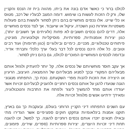
לכולנו ברור כי כאשר אדם בונה את ביתו, מהווה בית זה הנכס והקניין
שלו, ורק לו הזכות לעשות בו שימוש. דומה המצב לבעליו של רכב, מטוס
או כלי שייט. אלו נכסים מוחשיים בהם ניתן לסחור ולעשות בהם פעולות
משפטיות אחרות כגון השכרה, עיקול או שיעבוד. אך לצד נכסים מוחשיים
אלה, דרים להם נכסים חשובים לא פחות (ולעיתים אך חשובים יותר),
כגון יצירות אומנותיות, ספרותיות, מוסיקליות וקולונועיות, מוניטין,
פיתוחים טכנולוגיים, מכניים, כימיים וביולוגיים (כגון תרופות) ועוד רבים
וטובים. כל אלה הינם נכסים לכל דבר בעלי ערך כלכלי וחברתי אדיר,
ובדומה לנכסים המוחשיים המוכרים לכולנו, גם בהם ניתן לסחור.
אך עקב חוסר מוחשיותם של נכסים אלה, קל יותר להעתיק ולגזול אותם
מבעליהם המקורי ובכך למנוע מבעליהם של ההמצאה, העיצוב, הרעיון
או היצירה את הזכות להנות מפרי השקעתם. נוכח כך, התפתחו מנגנוני
הגנה שנועדו להגן על אותם נכסים רוחניים ולהעניק לבעליהם זכויות אשר
יעודדו אותם מחד להמשיך ליצור ולפתח את התרבות והטכנולוגיה,
ומאידך ירתיעו אנשים מלגזול זכויות אלה.
עם השנים התפתחו דיני הקניין הרוחני בעולם, ובעקבות כך גם בארץ,
תוקנו אמנות בינלאומיות ונחקקו חוקים ספציפיים אשר הגדירו מתי
ובאילו תנאים יזכרו אותם נכסים רוחניים להגנה. כך למשל, זכו להגנה
תחת דיני זכויות היוצרים, יצירות ספרותיות (ספרים, שירים, פזמונים,