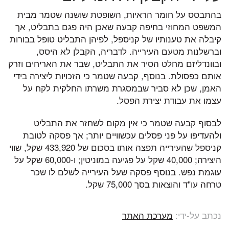
בהתבסס על חומר הראיות, השופטת שושנה שטמר מבית
המשפט המחוזי בחיפה קבעה שאכן היה פגם בתבליט, אך
קיבלה את טענותיו של קניספל, לפיהן התבליט טופל בבורות
וברשלנות מטעם העירייה. לדבריה, הקבלן לא היסס,
ובוונדליזם מחלט הסיר את התבליט, שבר את האריחים וזרק
אותם כפסולת. בנוסף, קבעה שטמר כי הזכויות ליצירה בידי
האמן, שכן לא סביר שבמסגרת משרתו החלקית לקח על
עצמו את עבודת יצירת הפסל.
לבסוף קבעה שטמר כי אין מקום לשחזר את התבליט
ולהעדיפו על פני פסלים עכשוויים יותר; אך פסקה לטובת
קניספל שהעירייה תפצה אותו בסכום של 433,920 שקל, שווי
היצירה; 40,000 שקל על פגיעה במוניטין; ו-60,000 שקל על
עוגמת נפש. בנוסף פסקה שעל העירייה לשלם לו שכר
טרחה עו"ד והוצאות בסך 75,000 שקל.
נכתב על-ידי:
מערכת האתר