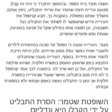
השנה מקיר בית הספר, ובהמשך התברר כי היה זה קבלן
מטעם עיריית חיפה שהסיר את אריחי התבליט, ניפץ אותם,
והשליך אותם כפסולת. בעקבות כך, תבע קניספל את
העירייה ודרש שתאפשר לו לשחזר את התבליט (על
חשבונה), וכן תפצה אותו במיליון שקל על פגיעה במוניטין,
עוגמת נפש ופיצויים עונשיים.
מנגד, העירייה טענה כי הפסל יצר סכנה בטיחותית לילדים
ולעוברי אורח כאשר נפלו ממנו אריחים, ולכן היתה חייבת
להסיר אותו מיידית. בנוסף, העירייה טענה שהתבליט
התבצע בזמן שהאמן הועסק במשרה חלקית, ושהיא שילמה
על התבליט, ועל כן הוא שייך לה. בתגובה לכך אמר קניספל
כי לא היה פגם בתבליט, ואישר שעבד שבעירייה במשרה
חלקית אך טען כי התבליט נעשה באופן עצמאי ולא במסגרת
עבודתו.
השופטת שטמר: הסרת התבליט
על ידי הקבלן היא ונדליזם