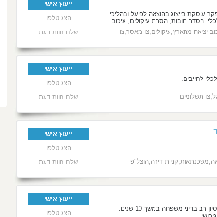
ייעוץ אישי
קר עוסקת בייצוג בהוצאה לפועל ובהליכי
הצג טלפון
כלי. הסדר חובות, הסרת עיקולים, עיכוב
ציאה מהארץ, צו תשלומים, מחיקת חוב עבר
וב יציאה מהארץ,עיקולים,צו מאסר,צו
שלח חוות דעת
גירת תיקים, הליכי גבייה שיקים/פסק
ת/תביעה על סכום קצוב/תיקי כביש אגרה .
ייעוץ אישי
כלי לחייבים.
הצג טלפון
ל,צו תשלומים
שלח חוות דעת
ד
ייעוץ אישי
הצג טלפון
ואה,משכנתאות,קניית דירה,הוצל"פ
שלח חוות דעת
ייעוץ אישי
עורכת דין אשר רכשה ניסיון רב בדיני משפחה במשך 10 שנים.
הצג טלפון
רושין.