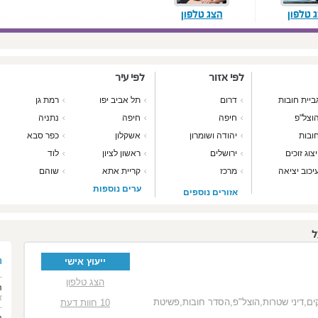
 טלפון
הצג טלפון
לפי אזור
לפי עיר
ביית חובות
דרום
תל אביב יפו
רמת גן
וצל"פ
חיפה
חיפה
נתניה
ובות
יהודה ושומרון
אשקלון
כפר סבא
יצוג זוכים
ירושלים
ראשון לציון
לוד
יכוב יציאה
מרכז
קריית אתא
שוהם
הארץ
ערים נוספות
אזורים נוספים
ל
ה
ייעוץ אישי
הצג טלפון
ה
א
קים,דיני שטרות,הוצל"פ,הסדר חובות,פשיטת
10 חוות דעת