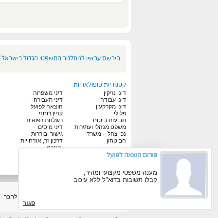
הירשם עכשיו לניוזלטר המשפטי הגדול בישראל
קטגוריות פופולאריות
דיני נזיקין
דיני משפחה
דיני עבודה
דיני תעבורה
דיני מקרקעין
הוצאה לפועל
פלילי
קניין רוחני
תביעות ביטוח
רשלנות רפואית
משפט מנהלי ועתירות
דיני מיסים
נכי צהל – משרד
גישור ובוררות
הביטחון
דרכון זר, אזרחויות
והגירה
פורום הוצאה לפועל
דיני אינטרנט ורשת
מענה משפטי מקצועי ומהיר,
קבלו תשובות בדוא"ל ללא עיכוב
הפוך לדף הבית
הוסף למועדפים
המלץ לחבר
סגור