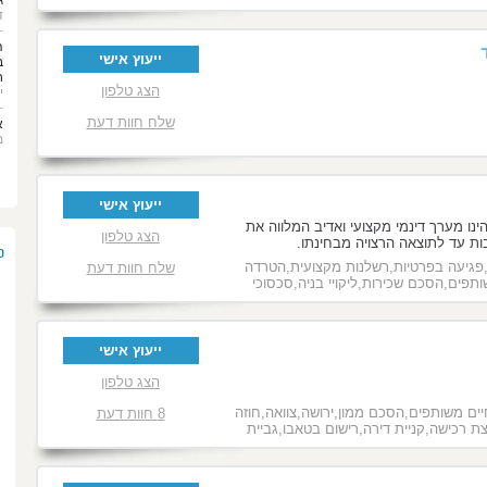
ג
ד
ה
ייעוץ אישי
ב
ח
הצג טלפון
י
שלח חוות דעת
א
מ
ייעוץ אישי
ינו מערך דינמי מקצועי ואדיב המלווה את
הצג טלפון
ות עד לתוצאה הרצויה מבחינתו.
מ
,פגיעה בפרטיות,רשלנות מקצועית,הטרדה
שלח חוות דעת
תפים,הסכם שכירות,ליקויי בניה,סכסוכי
ונות,חוזה עסקי,חוזה שותפות,יזמות עסקית,בית
שלום,ייצוג משפטי,יעוץ משפטי,כתב
יה,סדר דין מהיר,תביעה ייצוגית,תביעת
ייעוץ אישי
הצג טלפון
ים משותפים,הסכם ממון,ירושה,צוואה,חוזה
8 חוות דעת
צת רכישה,קניית דירה,רישום בטאבו,גביית