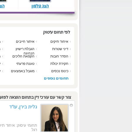
הצג טלפון
הצג
לפי תחום עיסוק
איחוד תיקים
איתור חייבים
ג
דיני שטרות
הגבלת רישיון
ה
הנהיגה
הסדר חובות
הקפאת הליכים
ח
חקירת יכולת
טענת פרעתי
י
כינוס נכסים
מוגבל באמצעים
ע
מ
תחומים נוספים
צור קשר עם עורכי דין בתחום הוצאה לפוע
גלית בירן, עו"ד
תחומי עיסוק: איחוד תי
רגל