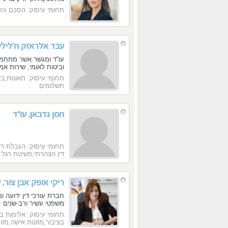
תחומי עיסוק: הסכם גירו
עבד אלראזק ח'ליליה
עו''ד ומגשר אשר מתחמה 
וביטוח לאומי, שירות אמי
תחומי עיסוק: תאונות,בי
תשלומים
חסן גדבאן, עו"ד
תחומי עיסוק: הגבלת ריש
דין הצהרתי,פשיטת רגל
ריקי אופק אבן צור, 
חברת עורכי דין ידועה ומ
משפטי עשיר ורב-שנים
תחומי עיסוק: אלימות ב
בציבור,מזונות אישה,מזו