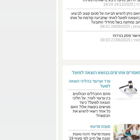
ביית חוב מחברה בע"מ שאינה פעילה
ני
| 24/12/2025 18:24
אם ניתן להגיש תביעה על סכום קצוב לביצוע
הוצאה לפועל לאחר שתביעה קודמת על אותו
וב נמחקה בשל מחדלי התובע?
צחק
| 29/09/2025 08:41
ישור פסק בוררות
איר
| 27/08/2025 09:03
אמרים אחרונים בנושא הוצאה לפועל
ערר וערעור בהליכי הוצאה
לפועל
מהם ההבדלים הבולטים
בין ערעור לערר, על הליכי
הוצאה לפועל? כיצד
מגישים בקשות אלו? האם
כל אחד רשאי להגיש את
הבקשה?
טענת פרעתי
טענת פרעתי הינה טענת
הגנה של חייב לפי סעיף 19