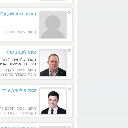
ראשד דראושה, עו"ד
תחומי עיסוק: חובות
איתי ליבנה, עו"ד
משרד עו"ד איתי ליבנה ה
הלקוח במקצועיות ואדיב
תחומי עיסוק: לשון הרע
מינית בעבודה,בתים משו
שכנים,גביית חובות,זיכי
משפט מחוזי,בית משפט 
הגנה,כתב תביעה,ליטיגצ
יגאל איליאיץ, עו"ד
פיצויים
תחומי עיסוק: הסכם לחי
מקרקעין,פינוי שוכר,קבו
חובות,ייצוג זוכים