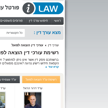
פורטל עו
ראשי
חיפוש עורכי דין
פורומים משפטיים
מצא עורך דין :
כל הקטגוריות
עורכי דין
עורכי דין הוצאה לפועל
רשימת עורכי דין הוצאה לפ
ברשותכם פסק דין אשר אינו ניתן למימוש ? זק
הקפאת חידוש רישיון נהיגה ?אינכם מסוגלים לה
קרא עוד
הבקיא בתחום דיני הוצאה לפועל ?
בפורטל
iLaw
תוכלו להיעזר בשורה של משרדי ע
חשוב לדעת כי למרות זכותו של החייב לגביית
מנשוא.
רשימת עו"ד הוצאה לפועל
עו"ד שצפיתי 
אשר על כן, מומלץ ורצוי להיוועץ ולהיות מלוו
עו"ד דרור הראל
עו"ד