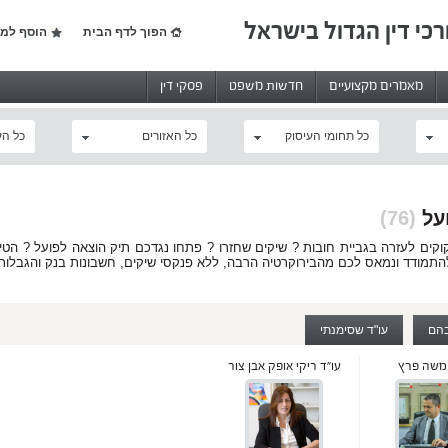
רכי דין הגדול בישראל
הפוך לדף הבית
הוסף למו
מאמרים מקצועיים
חדשות משפט
פסקי דין
כל תחומי העיסוק
כל האזורים
כל הע
ועל
(76)
וקים לעזרה בגביית חובות ? שיקים שחזרו ? פתחו נגדכם תיק הוצאה לפועל ? הטילו 
תמודד ונמאס לכם מהבירוקרטיה הרבה, ללא פנקסי שיקים, חשבונות בנק והגבלות נוספ
ורכי דין הבקיאים בתחום הוצאה לפועל, ואשר יוכלו להעניק פתרון משפטי יצירתי לב
 החוב בהתאם לחוקי היסוד ובכלל זה חוק יסוד כבוד האדם וחירותו, הרי שפעמים
בהם
עו"ד שסימנתי
ים בהליכים אלה בעזרתו של עורך דין הוצאה לפועל.
 משה פרץ
עו"ד ריקי אופק אבן צור