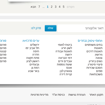
הקודם
5
4
3
2
1
...
7
הבא
פרגן לנו:
תחומי עיסוק נבחרים
ערים מרכזיות
פורומ
בתים משותפים
ביטוח לאומי
ירושלים
פורום 
תאונות
לשון הרע
תל אביב יפו
פורום
תאונות דרכים
תאונות עבודה
חיפה
קטנות
גירושין
ירושה
חדרה
פורום
צוואה
דמי הבראה
פתח תקווה
פורום
נשים בהריון
עובדים זרים
ראשון לציון
פורום 
פיצויי פיטורין
שעות נוספות
גבעתיים
הסכם שכירות
אונס
רמת גן
סמים
צווארון לבן
באר שבע
משכנתאות
קניית דירה
תקנון האתר
הצהרת נגישות
כניסת עו"ד
מדיניות פרטיות