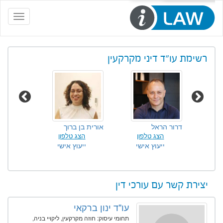
Toggle
navigation
רשימת עו"ד דיני מקרקעין
ץ
דרור הראל
אורית בן ברוך
הדס מושק
ון
הצג טלפון
הצג טלפון
הצג
שי
ייעוץ אישי
ייעוץ אישי
ייע
יצירת קשר עם עורכי דין
עו"ד ינון ברקאי
תחומי עיסוק: חוזה מקרקעין, ליקויי בניה,