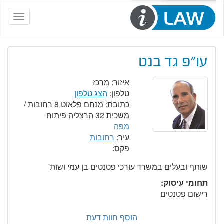
Toggle
navigation
עו"פ גד בנט
איזור:
מרכז
טלפון:
הצג טלפון
כתובת:
מנחם פלאוט 8 רחובות /
משכית 32 הרצליה פיתוח
מפה
עיר:
רחובות
פקס:
שותף ובעלים במשרד עורכי פטנטים בן עמי ושות'
תחומי עיסוק:
רישום פטנטים
הוסף חוות דעת