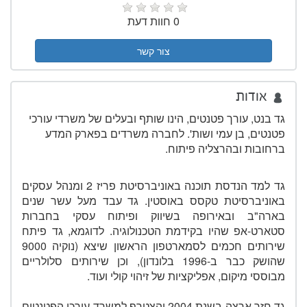
0 חוות דעת
צור קשר
אודות
גד בנט, עורך פטנטים, הינו שותף ובעלים של משרדי עורכי
פטנטים, בן עמי ושות'. לחברה משרדים בפארק המדע
ברחובות ובהרצליה פיתוח.
גד למד הנדסת תוכנה באוניברסיטת פריז 2 ומנהל עסקים
באוניברסיטת טקסס באוסטין. גד עבד מעל עשר שנים
בארה"ב ובאירופה בשיווק ופיתוח עסקי בחברות
סטארט-אפ שהיו בקידמת הטכנולוגיה. לדוגמא, גד פיתח
שירותים חכמים לסמארטפון הראשון שיצא (נוקיה 9000
שהושק כבר ב-1996 בלונדון), וכן שירותים סלולריים
מבוססי מיקום, אפליקציות של זיהוי קולי ועוד.
גד חזר ארצה בשנת 2004 והצטרף למשרד עורכי הפטנטים