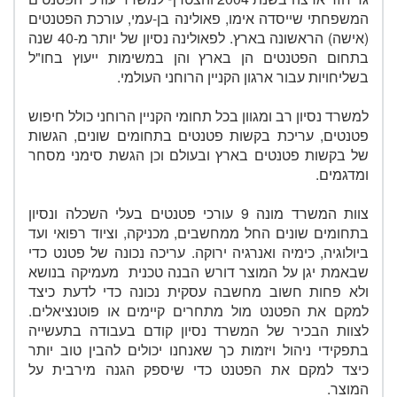
המשפחתי שייסדה אימו, פאולינה בן-עמי, עורכת הפטנטים
(אישה) הראשונה בארץ. לפאולינה נסיון של יותר מ-40 שנה
בתחום הפטנטים הן בארץ והן במשימות ייעוץ בחו"ל
בשליחויות עבור ארגון הקניין הרוחני העולמי.
למשרד נסיון רב ומגוון בכל תחומי הקניין הרוחני כולל חיפוש
פטנטים, עריכת בקשות פטנטים בתחומים שונים, הגשות
של בקשות פטנטים בארץ ובעולם וכן הגשת סימני מסחר
ומדגמים.
צוות המשרד מונה 9 עורכי פטנטים בעלי השכלה ונסיון
בתחומים שונים החל ממחשבים, מכניקה, וציוד רפואי ועד
ביולוגיה, כימיה ואנרגיה ירוקה. עריכה נכונה של פטנט כדי
שבאמת יגן על המוצר דורש הבנה טכנית מעמיקה בנושא
ולא פחות חשוב מחשבה עסקית נכונה כדי לדעת כיצד
למקם את הפטנט מול מתחרים קיימים או פוטנציאלים.
לצוות הבכיר של המשרד נסיון קודם בעבודה בתעשייה
בתפקידי ניהול ויזמות כך שאנחנו יכולים להבין טוב יותר
כיצד למקם את הפטנט כדי שיספק הגנה מירבית על
המוצר.