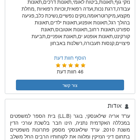
נזקי גוף,תאונות,ביטוח לאומי,תאונות דרכים,תאונות
עבודה,דרגת נכות,ועדה רפואית,זכויות רפואיות ,מחלת
מקצוע,מיקרוטראומה,נזקים נפשיים,נשיכת כלב,פגיעה
בהולך רגל,תאונות אופנוע,תאונות ילדים,תאונות
ספורט,תאונות רחוב,תאונות אוטובוס,תאונת
קורקינט,תאונות אופנוע ים,תאונת אופניים,תביעת
פיצויים,קנסות תעבורה,רשלנות באבחון
הוסף חוות דעת
46 חוות דעת
צור קשר
אודות
עו"ד אריה שילאנסקי, בוגר (
LL.B
) בית הספר למשפטים
במכללה האקדמית נתניה, הינו חבר בלשכת עורכי הדין
משנת 2010. עו"ד שילאנסקי מספק פתרונות משפטיים
בתחום דיני הנזיקין ומלווה את לקוחותיו הרבים החל משלב