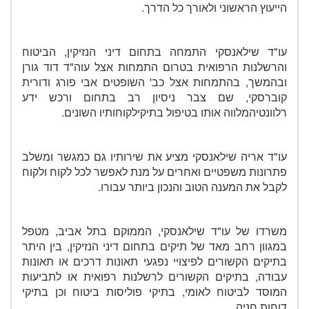
הייעוץ הראשוני ולאורך כל הדרך.
עו"ד שילאנסקי התמחה בתחום דיני הנזיקין, הביטוח
והרשלנות הרפואית בטרום התמחות אצל עוה"ד דוד גורן
ובהמשך, בהתמחות אצל כב' השופטים אבי פורג ודורית
קוברסקי, שם צבר ניסיון רב בתחום ורכש ידע
רלוונטיהמלווה אותו בטיפול בתיקילקוחותיו השונים.
עו"ד אריה שילאנסקי מציע את שירותיו גם כמגשר ומשלב
פתרונות משפטיים ואחרים על מנת לאפשר לכל לקוח ולקוח
לקבל את המענה הטוב והנכון ביותר עבורו.
משרדו של עו"ד שילאנסקי, הממוקם בתל אביב, מטפל
במגוון רחב מאד של תיקים בתחום דיני הנזיקין, בין היתר
בתיקים הקשורים לפיצויי נפגעי תאונות דרכים או תאונות
עבודה, בתיקים הקשורים לרשלנות רפואית או לתביעות
המוסד לביטוח לאומי, בתיקי פוליסות ביטוח וכן בתיקי
דוחות חניה.