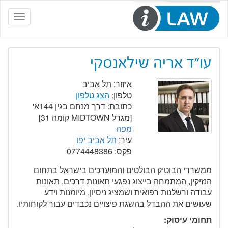
Toggle
navigation
עו"ד אריה שילאנסקי
איזור:
תל אביב
טלפון:
הצג טלפון
כתובת:
דרך מנחם בגין 144א'
[מגדל MIDTOWN קומה 31]
מפה
עיר:
תל אביב יפו
פקס:
0774448386
ממשרדי הבוטיק הבולטים והמוערכים בישראל בתחום
הנזיקין, המתמחה בייצוג נפגעי תאונות דרכים, תאונות
עבודה ורשלנות רפואית ושמציג ניסיון, מיומנות וידע
שעושים את ההבדל בהשגת פיצויים נכבדים עבור לקוחותיו.
תחומי עיסוק: