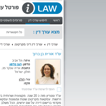
פורטל עו
ראשי
חיפוש עורכי דין
פורומים משפטיים
מצא עורך דין :
כל הקטגוריות
עורכי דין
עורכי דין דיני מקרקעין
עורכי די
עו"ד אורית בן ברוך
איזור:
תל אביב
טלפון:
הצג טלפון
כתובת:
אריה שנקר 35,
חולון, ישראל
עיר:
חולון
פקס:
הוסף לרשימת עו”ד שסימנתי
עו"ד ונוטריון מזה כ 20 שנה. מקצ
וירושות. עסקאות מקרקעין שונות וומגוונות עסקא
מקדמי ברישום דירה על שם יורשים, הכל משלב ת