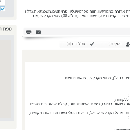
ת אזהרה במקרקעין,חוזה מקרקעין,ליווי פרוייקטים,משכנתאות,נדל"ן
מסחרי,עסקאות פינוי בינוי,עסקאות קומבינציה,פינוי שוכר,קניית דירה,רישום בטאבו,תמ"א 38,מיסוי מקרקעין,מס
מפת ה
פסקי
(0)
ממליצים
(0)
;
 ללקוחות;
שות/ צוואות בטאבו, רישום אפוטרופסות, קבלת אישור בית משפט
נות, מנהל מקרקעי ישראל, בדיקת היטלי השבחה ברשות מקומית;
;