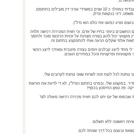
מתמשכים;
לאחר תום ההתמחות ועד שיצאתי לעצמאות, עבדתי במהלך כ 10 שנים במשרדי עורכי דין מובילים בתחומם.
משפט, דיני בנקאות ונדלן.
בעצם מניע כמעט את כולנו הוא נדל"ן.
חשובים ביותר בחייו של אדם, וכי חווית המכירה/ רכישה תלויה
ן מקצועי יכול להגן בצורה מצוינת על זכויות הרוכש/ מוכר ולחסוך
ו מאות אלפי שקלים הניעה אותי להתמקצע בתחום זה.
 לי מחד לייצג קבלנים ויזמים בצורה מיטבית ומאידך לייצג רוכשי
י מקצועיות ופרקטיות והכל במחירים הוגנים.
י נותנת לכל לקוח זהה לשרות שאני נותנת לקרובים שלי.
דיר. במקצוע שלי, ובפרט בתחום הנדל"ן, לא די לדעת את הוראות
יקה- פה טמון החיסכון בכסף!
 שבסופו של יום יתנו לכם חווית מכירה/ רכישה מעולה לצד
שיחה ראשונה ללא תשלום.
ווטצאפ ובעצם בכל דרך שנוחה לכם.