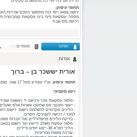
הדירה ועריכת יפויי כח מתמשכים מקיפים.
תחומי עיסוק:
ירושה,צוואה,ייפוי כוח מתמשך,הסכם שכירות,הער
רכישה,מס שבח
אודות
מאמרים
(1)
אודות
אורית יששכר בן – ברוך
תחומי עיסוק
: עו"ד ונוטריון מעל 17 שנה. מומחית בנדל"ן, מיסוי מקרקעין, צוואות וירושות.
רקע מקצועי:
- מלווה עסקאות מכר ורכישה יד ראשונה ושנייה
- ייעוצי ותכנוני מס שחסכו עשרות אלפי שקלים
- הליכים מקדמיים להשלמת רישום: רישום ירו
למכר / רכישה לקטינים/ חסויים;
- בדיקת הליכים פרוצדורליים מול חברות משכ
- מלווה עסקות משלב הייעוץ ועד רישום בטאבו
- הליכי תמ"א 38- ייצוג יזמים ודיירים;
- עורכת צוואות נוטריוניות;