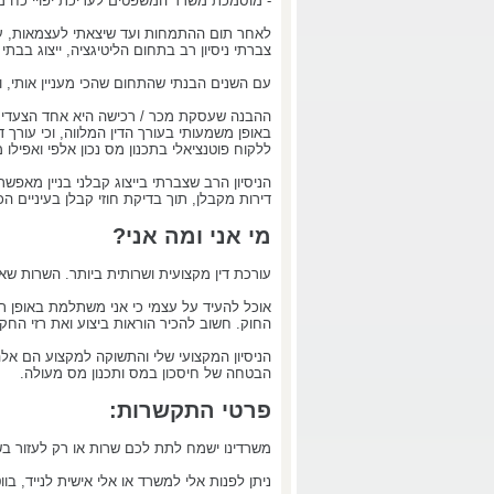
- מוסמכת משרד המשפטים לעריכת יפויי כח 
צברתי ניסיון רב בתחום הליטיגציה, ייצוג בבתי 
עם השנים הבנתי שהתחום שהכי מעניין אותי, ו
ההבנה שעסקת מכר / רכישה היא אחד הצעדים ה
באופן משמעותי בעורך הדין המלווה, וכי עורך די
ללקוח פוטנציאלי בתכנון מס נכון אלפי ואפיל
הניסיון הרב שצברתי בייצוג קבלני בניין מאפשר
דירות מקבלן, תוך בדיקת חוזי קבלן בעיניים הכ
מי אני ומה אני?
עורכת דין מקצועית ושרותית ביותר. השרות שאנ
אוכל להעיד על עצמי כי אני משתלמת באופן ת
החוק. חשוב להכיר הוראות ביצוע ואת רזי החק
הניסיון המקצועי שלי והתשוקה למקצוע הם אלה
הבטחה של חיסכון במס ותכנון מס מעולה.
פרטי התקשרות:
משרדינו ישמח לתת לכם שרות או רק לעזור ב
ניתן לפנות אלי למשרד או אלי אישית לנייד, ב