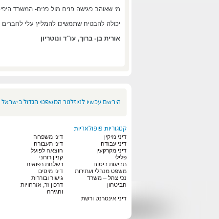
מי שאוהב פגישה פנים מול פנים- המשרד היפיפה 
יכולה להבטיח שתמשיכו להמליץ עלי לחברים ול
אורית בן- ברוך, עו"ד ונוטריון
הירשם עכשיו לניוזלטר המשפטי הגדול בישראל
קטגוריות פופולאריות
דיני נזיקין
דיני משפחה
דיני עבודה
דיני תעבורה
דיני מקרקעין
הוצאה לפועל
פלילי
קניין רוחני
תביעות ביטוח
רשלנות רפואית
משפט מנהלי ועתירות
דיני מיסים
נכי צהל – משרד
גישור ובוררות
הביטחון
דרכון זר, אזרחויות
והגירה
דיני אינטרנט ורשת