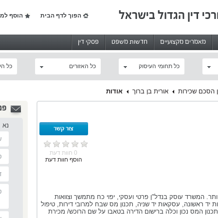
רכי דין הגדול בישראל
הפוך לדף הבית
הוסף למו
מאמרים מקצועיים
חדשות משפט
פסקי דין
כל תחומי העיסוק
כל האזורים
כל הע
ן הסכם שכירות
אורית בן ברוך
אודות
פנ
נא 
צור קשר
0 חוות דעת
הוסף חוות דעת
ועית ושרותית ביותר. המשרד עוסק בנדל"ן פרטי ועסקי, יפוי כח מתמשך וצוואות
ות יד ראשונה, עסקאות יד שניה, תכנון מס שבח למרובי דירות, טיפול
כנון המס נכון וכלה ברישום הדירה בטאבו על שם הרוכש/ מכירת