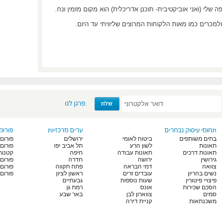
שלי (ואני אוביקטיבית- תוכנן אדריכלית) הוא מקום מזמין ונח.
מכרים כמו מאות הלקוחות המרוצים שליוויתי עד היום.
פרגן לנו:
תחומי עיסוק נבחרים
ערים מרכזיות
פורומ
בתים משותפים
ביטוח לאומי
ירושלים
פורום 
תאונות
לשון הרע
תל אביב יפו
פורום
תאונות דרכים
תאונות עבודה
חיפה
קטנות
גירושין
ירושה
חדרה
פורום
צוואה
דמי הבראה
פתח תקווה
פורום
נשים בהריון
עובדים זרים
ראשון לציון
פורום 
פיצויי פיטורין
שעות נוספות
גבעתיים
הסכם שכירות
אונס
רמת גן
סמים
צווארון לבן
באר שבע
משכנתאות
קניית דירה